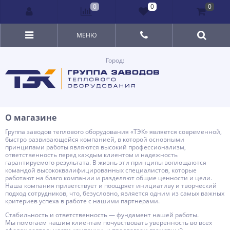
0
0
0
МЕНЮ
Город:
О магазине
Группа заводов теплового оборудования «ТЭК» является современной,
быстро развивающейся компанией, в которой основными
принципами работы являются высокий профессионализм,
ответственность перед каждым клиентом и надежность
гарантируемого результата. В жизнь эти принципы воплощаются
командой высококвалифицированных специалистов, которые
работают на благо компании и разделяют общие ценности и цели.
Наша компания приветствует и поощряет инициативу и творческий
подход сотрудников, что, безусловно, является одним из самых важных
критериев успеха в работе с нашими партнерами.
Стабильность и ответственность — фундамент нашей работы.
Мы помогаем нашим клиентам почувствовать уверенность во всех